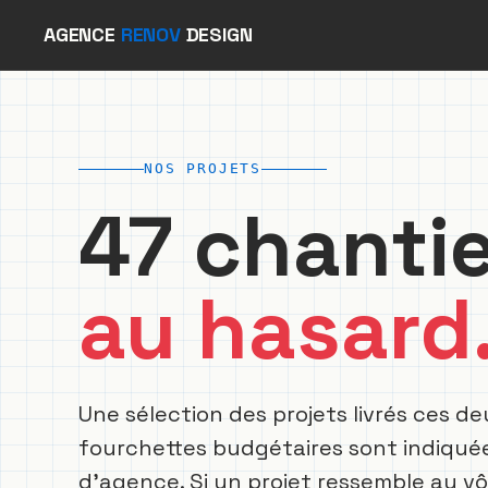
Aller
AGENCE
RENOV
DESIGN
au
contenu
NOS PROJETS
47 chanti
au hasard
Une sélection des projets livrés ces d
fourchettes budgétaires sont indiquées
d'agence. Si un projet ressemble au vô