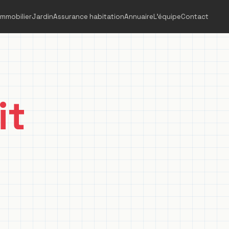
Immobilier
Jardin
Assurance habitation
Annuaire
L'équipe
Contact
it