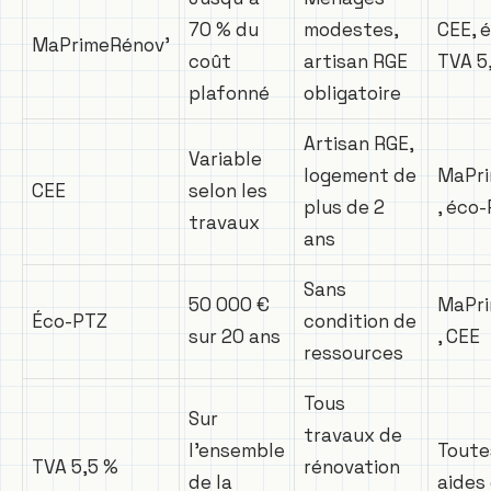
70 % du
modestes,
CEE, 
MaPrimeRénov’
coût
artisan RGE
TVA 5
plafonné
obligatoire
Artisan RGE,
Variable
logement de
MaPri
CEE
selon les
plus de 2
, éco
travaux
ans
Sans
50 000 €
MaPri
Éco-PTZ
condition de
sur 20 ans
, CEE
ressources
Tous
Sur
travaux de
l’ensemble
Toute
TVA 5,5 %
rénovation
de la
aides