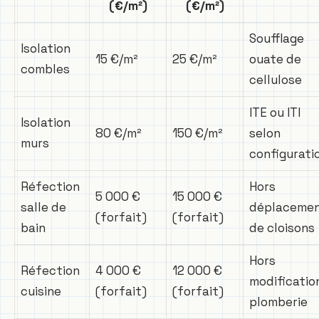
(€/m²)
(€/m²)
Soufflage
Isolation
15 €/m²
25 €/m²
ouate de
combles
cellulose
ITE ou ITI
Isolation
80 €/m²
150 €/m²
selon
murs
configurati
Réfection
Hors
5 000 €
15 000 €
salle de
déplaceme
(forfait)
(forfait)
bain
de cloisons
Hors
Réfection
4 000 €
12 000 €
modificatio
cuisine
(forfait)
(forfait)
plomberie