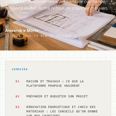
comptoir : budgets réels, artisans de confiance,
pièges à éviter. Notre retour de chantier parisien.
Alexandre Morin
17 JUIN 2026
·
13 MIN DE LECTURE
SOMMAIRE
01
MAISON ET TRAVAUX : CE QUE LA
PLATEFORME PROPOSE VRAIMENT
02
PRÉPARER ET BUDGÉTER SON PROJET
03
RÉNOVATION ÉNERGÉTIQUE ET CHOIX DES
MATÉRIAUX : LES CONSEILS QU’ON DONNE
SUR NOS CHANTIERS