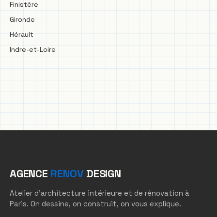
Finistère
Gironde
Hérault
Indre-et-Loire
AGENCE
RENOV
DESIGN
Atelier d'architecture intérieure et de rénovation à
Paris. On dessine, on construit, on vous explique.